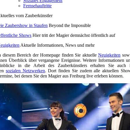
Soziales Engagement
Fernsehauftritte
ktuelles vom Zauberkünstler
ie Zaubershow in Staufen
Beyond the Impossible
ffentliche Shows
Hier tritt der Magier demnächst öffentlich auf
euigkeiten
Aktuelle Informationen, News und mehr
n diesem Bereich der Homepage finden Sie aktuelle
Neuigkeiten
sow
inen Überblick über vergangene Ereignisse. Weitere Informationen u
inblicke in die Arbeit des Zauberkünstlers erhalten Sie auch 
den
sozialen Netzwerken
. Dort finden Sie zudem alle aktuellen Sho
ermine, bei denen Sie den Magier aus Freiburg live erleben können.