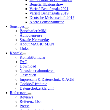
Benefiz Illusionsshow
Varieté Benefizgala 2021
Varieté Benefizgala 2019
Deutsche Meisterschaft 2017
Ältere Fernsehauftritte
Sonstiges
Botschafter MfM
Äthiopienreise
Soziale Netzwerke
About MAGIC MAN
Links
Kontakt
Kontaktformular
FAQ
Download
Newsletter abonnieren
Gästebuch
Impressum & Datenschutz & AGB
Cookie-Richtlinie
Datenschutzerklärung
Referenzen
Reviews
Referenz Liste
Presse