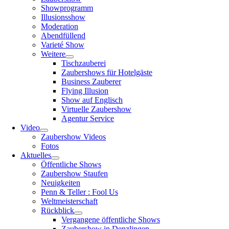
Showprogramm
Illusionsshow
Moderation
Abendfüllend
Varieté Show
Weitere
Tischzauberei
Zaubershows für Hotelgäste
Business Zauberer
Flying Illusion
Show auf Englisch
Virtuelle Zaubershow
Agentur Service
Video
Zaubershow Videos
Fotos
Aktuelles
Öffentliche Shows
Zaubershow Staufen
Neuigkeiten
Penn & Teller : Fool Us
Weltmeisterschaft
Rückblick
Vergangene öffentliche Shows
Zaubershow in Denzlingen