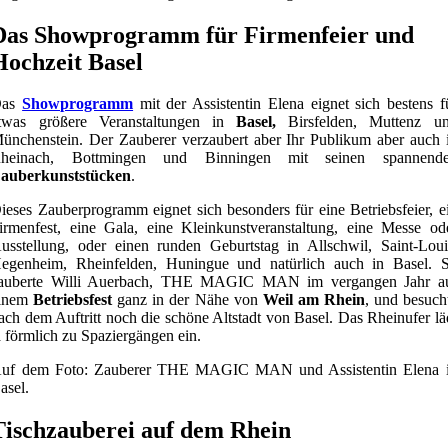
Das Showprogramm für Firmenfeier und
Hochzeit Basel
as
Showprogramm
mit der Assistentin Elena eignet sich bestens f
twas größere Veranstaltungen in
Basel,
Birsfelden, Muttenz u
ünchenstein. Der Zauberer verzaubert aber Ihr Publikum aber auch 
heinach, Bottmingen und Binningen mit seinen spannend
auberkunststücken
.
ieses Zauberprogramm eignet sich besonders für eine Betriebsfeier, e
irmenfest, eine Gala, eine Kleinkunstveranstaltung, eine Messe od
usstellung, oder einen runden Geburtstag in Allschwil, Saint-Loui
egenheim, Rheinfelden, Huningue und natürlich auch in Basel. 
auberte Willi Auerbach, THE MAGIC MAN im vergangen Jahr a
inem
Betriebsfest
ganz in der Nähe von
Weil am Rhein
, und besuch
ach dem Auftritt noch die schöne Altstadt von Basel. Das Rheinufer lä
a förmlich zu Spaziergängen ein.
uf dem Foto: Zauberer THE MAGIC MAN und Assistentin Elena 
asel.
Tischzauberei auf dem Rhein