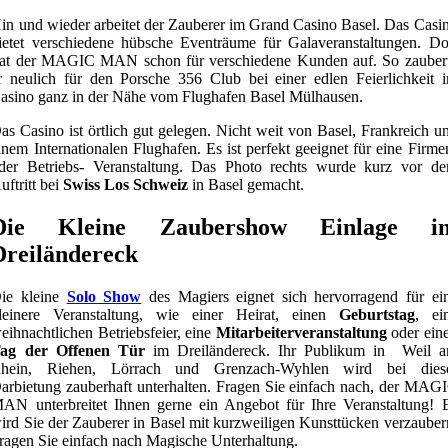
in und wieder arbeitet der Zauberer im Grand Casino Basel. Das Casi
ietet verschiedene hübsche Eventräume für Galaveranstaltungen. Do
rat der MAGIC MAN schon für verschiedene Kunden auf. So zauber
r neulich für den Porsche 356 Club bei einer edlen Feierlichkeit 
asino ganz in der Nähe vom Flughafen Basel Mülhausen.
as Casino ist örtlich gut gelegen. Nicht weit von Basel, Frankreich u
inem Internationalen Flughafen. Es ist perfekt geeignet für eine Firme
der Betriebs- Veranstaltung. Das Photo rechts wurde kurz vor d
uftritt bei
Swiss Los Schweiz
in Basel gemacht.
Die Kleine Zaubershow Einlage i
Dreiländereck
ie kleine
Solo Show
des Magiers eignet sich hervorragend für ei
leinere Veranstaltung, wie einer Heirat, einen
Geburtstag
, ei
eihnachtlichen Betriebsfeier, eine
Mitarbeiterveranstaltung
oder ein
ag der Offenen Tür
im Dreiländereck. Ihr Publikum in Weil 
hein, Riehen, Lörrach und Grenzach-Wyhlen wird bei dies
arbietung zauberhaft unterhalten. Fragen Sie einfach nach, der MAG
AN unterbreitet Ihnen gerne ein Angebot für Ihre Veranstaltung! 
ird Sie der Zauberer in Basel mit kurzweiligen Kunsttücken verzauber
ragen Sie einfach nach Magische Unterhaltung.