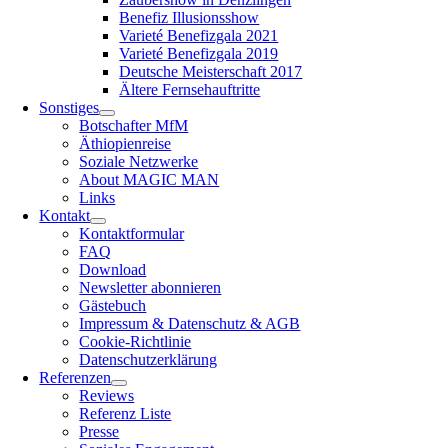
Benefiz Illusionsshow
Varieté Benefizgala 2021
Varieté Benefizgala 2019
Deutsche Meisterschaft 2017
Ältere Fernsehauftritte
Sonstiges
Botschafter MfM
Äthiopienreise
Soziale Netzwerke
About MAGIC MAN
Links
Kontakt
Kontaktformular
FAQ
Download
Newsletter abonnieren
Gästebuch
Impressum & Datenschutz & AGB
Cookie-Richtlinie
Datenschutzerklärung
Referenzen
Reviews
Referenz Liste
Presse