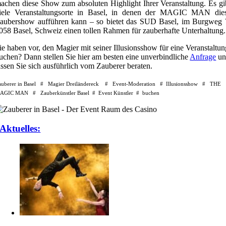
achen diese Show zum absoluten Highlight Ihrer Veranstaltung. Es gi
iele Veranstaltungsorte in Basel, in denen der MAGIC MAN die
aubershow aufführen kann – so bietet das SUD Basel, im Burgweg 
058 Basel, Schweiz einen tollen Rahmen für zauberhafte Unterhaltung.
ie haben vor, den Magier mit seiner Illusionsshow für eine Veranstaltu
uchen? Dann stellen Sie hier am besten eine unverbindliche
Anfrage
un
assen Sie sich ausführlich vom Zauberer beraten.
auberer in Basel # Magier Dreiländereck # Event-Moderation # Illusionsshow # THE
AGIC MAN # Zauberkünstler Basel # Event Künstler # buchen
Aktuelles: