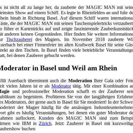
s ist nicht all zu lange her, da zauberte der MAGIC MAN mit sein
leinsten Show auf einem Schiff. Es legte in Rheinfelden an und fuhr d
hein hinab in Richtung Basel. Auf diesem Schiff waren internationa
äste, die der MAGIC MAN mit seinen Taschenspielertricks verzaubert
o führe er Kartentricks auf und zeigte faszinierende Zauberkunststüc
it anderen keinen Gegenständen. Hier finden Sie weitere Information
zur
Tischzauberei
des Magiers. Im November 2018 zauberte Wil
uerbach bei einer Firmenfeier im alten Kraftwerk Basel für seine Gäs
irekt an den Tischen. In Basel finden viele betriebliche Veranstaltung
tatt, bei denen Zauberer gebucht werden.
Moderator in Basel und Weil am Rhein
illi Auerbach übernimmt auch die
Moderation
Ihrer Gala oder Feie
eit vielen Jahren ist er als
Moderator
tätig. Mit einer Kombination a
agie
und professioneller Moderation schafft es der Zauberer sei
ublikum zu begeistern. Profitieren Sie von der langjährigen Erfahru
es Moderators, der gerne auch in Basel für Sie moderiert! In der Schwe
oderiert der Magier häufig für die ansässigen Industrieunternehme
ort gibt es häufig Veranstaltungen, bei denen ein guter Moderator d
ahmen auflockert. Kunden des MAGIC MAN sind zum Beispi
irmen wie IBM in
Zürich
. Jetzt: Zauberer in Basel mit kurzweilig
aubershow buchen