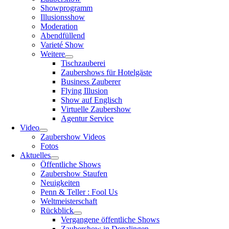
Showprogramm
Illusionsshow
Moderation
Abendfüllend
Varieté Show
Weitere
Tischzauberei
Zaubershows für Hotelgäste
Business Zauberer
Flying Illusion
Show auf Englisch
Virtuelle Zaubershow
Agentur Service
Video
Zaubershow Videos
Fotos
Aktuelles
Öffentliche Shows
Zaubershow Staufen
Neuigkeiten
Penn & Teller : Fool Us
Weltmeisterschaft
Rückblick
Vergangene öffentliche Shows
Zaubershow in Denzlingen