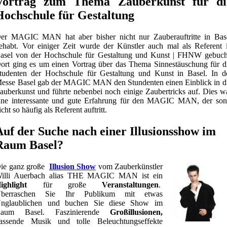
Vortrag zum Thema Zauberkunst für di
Hochschule für Gestaltung
er MAGIC MAN hat aber bisher nicht nur Zauberauftritte in Bas
ehabt. Vor einiger Zeit wurde der Künstler auch mal als Referent 
asel von der Hochschule für Gestaltung und Kunst | FHNW gebuch
ort ging es um einen Vortrag über das Thema Sinnestäuschung für d
tudenten der Hochschule für Gestaltung und Kunst in Basel. In d
esse Basel gab der MAGIC MAN den Stundenten einen Einblick in d
auberkunst und führte nebenbei noch einige Zaubertricks auf. Dies w
ine interessante und gute Erfahrung für den MAGIC MAN, der son
icht so häufig als Referent auftritt.
Auf der Suche nach einer Illusionsshow im
Raum Basel?
ie ganz große
Illusion Show
vom Zauberkünstler
illi Auerbach alias THE MAGIC MAN ist ein
ighlight
für große
Veranstaltungen
.
berraschen Sie Ihr Publikum mit etwas
nglaublichen und buchen Sie diese Show im
aum Basel. Faszinierende
Großillusionen,
assende Musik und tolle Beleuchtungseffekte