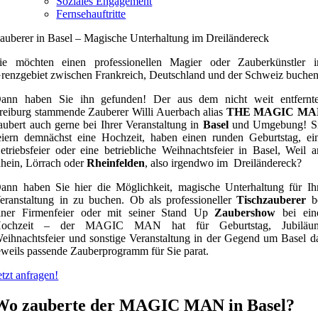
Soziales Engagement
Fernsehauftritte
auberer in Basel – Magische Unterhaltung im Dreiländereck
ie möchten einen professionellen Magier oder Zauberkünstler 
renzgebiet zwischen Frankreich, Deutschland und der Schweiz buche
ann haben Sie ihn gefunden! Der aus dem nicht weit entfernt
reiburg stammende Zauberer Willi Auerbach alias
THE MAGIC MA
aubert auch gerne bei Ihrer Veranstaltung in
Basel
und Umgebung! S
eiern demnächst eine Hochzeit, haben einen runden Geburtstag, ei
etriebsfeier oder eine betriebliche Weihnachtsfeier in Basel, Weil 
hein, Lörrach oder
Rheinfelden
, also irgendwo im Dreiländereck?
ann haben Sie hier die Möglichkeit, magische Unterhaltung für Ih
eranstaltung in zu buchen. Ob als professioneller
Tischzauberer
b
iner Firmenfeier oder mit seiner Stand Up
Zaubershow
bei ein
ochzeit – der MAGIC MAN hat für Geburtstag, Jubiläu
eihnachtsfeier und sonstige Veranstaltung in der Gegend um Basel d
eweils passende Zauberprogramm für Sie parat.
etzt anfragen!
Wo zauberte der MAGIC MAN in Basel?