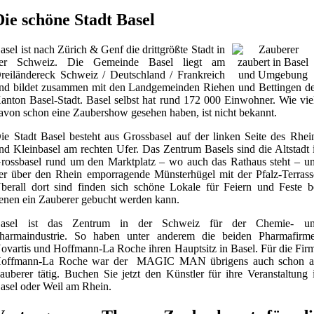
Die schöne Stadt Basel
asel ist nach Zürich & Genf die drittgrößte Stadt in
er Schweiz. Die Gemeinde Basel liegt am
reiländereck Schweiz / Deutschland / Frankreich
nd bildet zusammen mit den Landgemeinden Riehen und Bettingen d
anton Basel-Stadt. Basel selbst hat rund 172 000 Einwohner. Wie vie
avon schon eine Zaubershow gesehen haben, ist nicht bekannt.
ie Stadt Basel besteht aus Grossbasel auf der linken Seite des Rhei
nd Kleinbasel am rechten Ufer. Das Zentrum Basels sind die Altstadt 
rossbasel rund um den Marktplatz – wo auch das Rathaus steht – u
er über den Rhein emporragende Münsterhügel mit der Pfalz-Terrass
berall dort sind finden sich schöne Lokale für Feiern und Feste b
enen ein Zauberer gebucht werden kann.
asel ist das Zentrum in der Schweiz für der Chemie- u
harmaindustrie. So haben unter anderem die beiden Pharmafirm
ovartis und Hoffmann-La Roche ihren Hauptsitz in Basel. Für die Fir
offmann-La Roche war der MAGIC MAN übrigens auch schon a
auberer tätig. Buchen Sie jetzt den Künstler für ihre Veranstaltung 
asel oder Weil am Rhein.