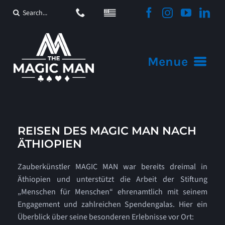
Zum
Suche
Inhalt
nach:
springen
Menue
Startseite
Angebote
REISEN DES MAGIC MAN NACH
ÄTHIOPIEN
Video
Zauberkünstler MAGIC MAN war bereits dreimal in
Äthiopien und unterstützt die Arbeit der Stiftung
Aktuelles
„Menschen für Menschen“ ehrenamtlich mit seinem
Engagement und zahlreichen Spendengalas. Hier ein
Sonstiges
Überblick über seine besonderen Erlebnisse vor Ort: