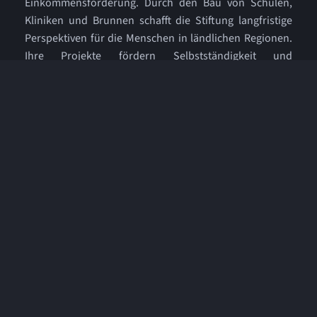
Einkommensförderung. Durch den Bau von Schulen,
Kliniken und Brunnen schafft die Stiftung langfristige
Perspektiven für die Menschen in ländlichen Regionen.
Ihre Projekte fördern Selbstständigkeit und
Gemeinschaft, sodass sich die Bevölkerung aus eigener
Kraft eine bessere Zukunft aufbauen kann. Mehr zu der
Stiftung:
Botschafter für Menschen für Menschen
AKTUELLE PRESSEBERICHTE
Medienberichte über die Äthiopienreise des MAGIC
MAN. Klicken Sie hier um die Berichte zu lesen:
Presseberichte
AKTUELLES:
Zaubershow Staufen – BEYOND