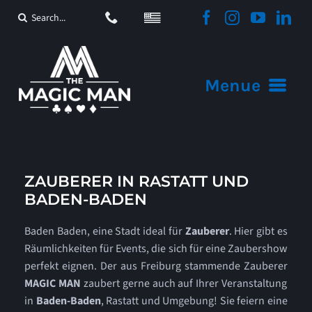
Zum
Suche
Inhalt
nach:
springen
Menue
Startseite
Angebote
ZAUBERER IN RASTATT UND
BADEN-BADEN
Video
Baden Baden, eine Stadt ideal für
Zauberer
. Hier gibt es
Räumlichkeiten für Events, die sich für eine Zaubershow
Aktuelles
perfekt eignen. Der aus Freiburg stammende Zauberer
MAGIC MAN
zaubert gerne auch auf Ihrer Veranstaltung
Sonstiges
in
Baden-Baden
, Rastatt und Umgebung! Sie feiern eine