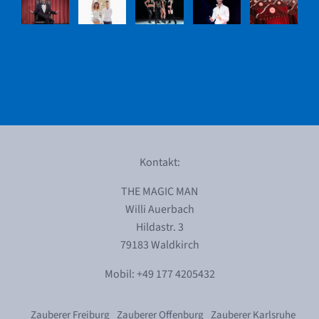
Kontakt:
THE MAGIC MAN
Willi Auerbach
Hildastr. 3
79183 Waldkirch
Mobil: +49 177 4205432
Zauberer Freiburg
Zauberer Offenburg
Zauberer Karlsruhe