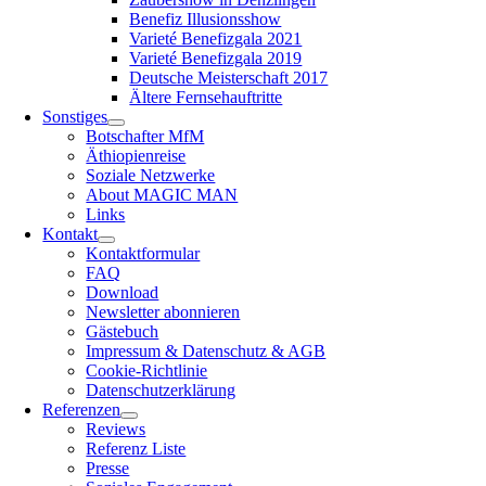
Benefiz Illusionsshow
Varieté Benefizgala 2021
Varieté Benefizgala 2019
Deutsche Meisterschaft 2017
Ältere Fernsehauftritte
Sonstiges
Botschafter MfM
Äthiopienreise
Soziale Netzwerke
About MAGIC MAN
Links
Kontakt
Kontaktformular
FAQ
Download
Newsletter abonnieren
Gästebuch
Impressum & Datenschutz & AGB
Cookie-Richtlinie
Datenschutzerklärung
Referenzen
Reviews
Referenz Liste
Presse