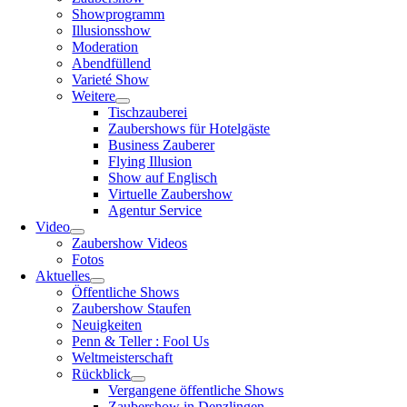
Showprogramm
Illusionsshow
Moderation
Abendfüllend
Varieté Show
Weitere
Tischzauberei
Zaubershows für Hotelgäste
Business Zauberer
Flying Illusion
Show auf Englisch
Virtuelle Zaubershow
Agentur Service
Video
Zaubershow Videos
Fotos
Aktuelles
Öffentliche Shows
Zaubershow Staufen
Neuigkeiten
Penn & Teller : Fool Us
Weltmeisterschaft
Rückblick
Vergangene öffentliche Shows
Zaubershow in Denzlingen