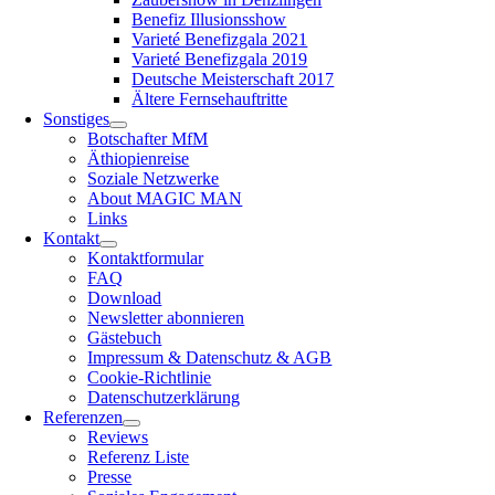
Benefiz Illusionsshow
Varieté Benefizgala 2021
Varieté Benefizgala 2019
Deutsche Meisterschaft 2017
Ältere Fernsehauftritte
Sonstiges
Botschafter MfM
Äthiopienreise
Soziale Netzwerke
About MAGIC MAN
Links
Kontakt
Kontaktformular
FAQ
Download
Newsletter abonnieren
Gästebuch
Impressum & Datenschutz & AGB
Cookie-Richtlinie
Datenschutzerklärung
Referenzen
Reviews
Referenz Liste
Presse