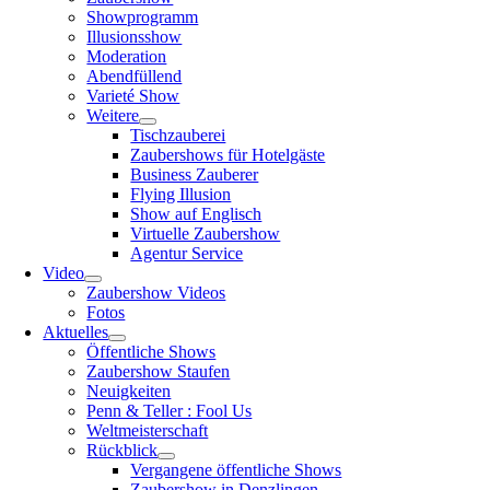
Showprogramm
Illusionsshow
Moderation
Abendfüllend
Varieté Show
Weitere
Tischzauberei
Zaubershows für Hotelgäste
Business Zauberer
Flying Illusion
Show auf Englisch
Virtuelle Zaubershow
Agentur Service
Video
Zaubershow Videos
Fotos
Aktuelles
Öffentliche Shows
Zaubershow Staufen
Neuigkeiten
Penn & Teller : Fool Us
Weltmeisterschaft
Rückblick
Vergangene öffentliche Shows
Zaubershow in Denzlingen