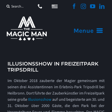
Zum
Suche
Inhalt
nach:
springen
Menue
Startseite
Angebote
ILLUSIONSSHOW IN FREIZEITPARK
TRIPSDRILL
Video
Im Oktober 2018 zauberte der Magier gemeinsam mit
seinen drei Assistentinnen im Erlebnis-Park Tripsdrill bei
Aktuelles
Heilbronn. Dort führte der Zauberkünstler im Freizeitpark
seine große
Illusionsshow
auf und begeisterte am 30. und
Sonstiges
31. Oktober über 2000 Gäste, die den Park bei der