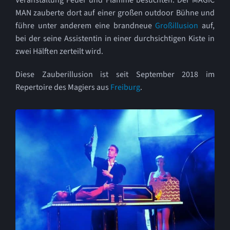
Veranstaltung Feuer und Flamme besuchten. Der MAGIC
MAN zauberte dort auf einer großen outdoor Bühne und
Kontakt
führe unter anderem eine brandneue
Großillusion
auf,
bei der seine Assistentin in einer durchsichtigen Kiste in
Referenzen
zwei Hälften zerteilt wird.
Diese Zauberillusion ist seit September 2018 im
Repertoire des Magiers aus
Freiburg
.